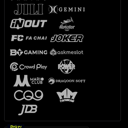
Poker