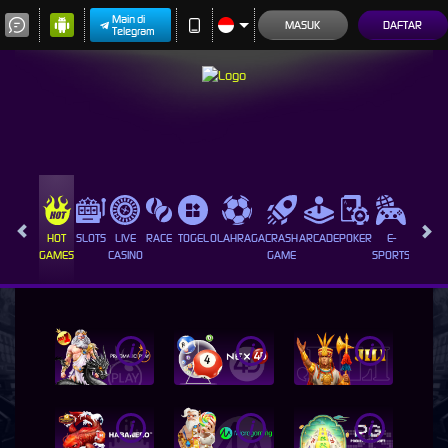
Main di
MASUK
DAFTAR
Telegram
HOT
SLOTS
LIVE
RACE
TOGEL
OLAHRAGA
CRASH
ARCADE
POKER
E-
SABUN
GAMES
CASINO
GAME
SPORTS
AYAM
i
i
i
i
i
i