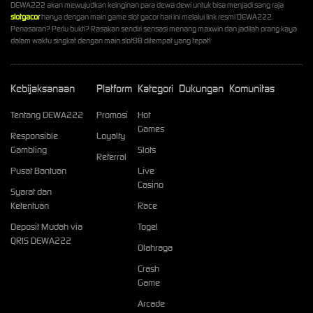
DEWA222 akan mewujudkan keinginan para dewa dewi untuk bisa menjadi sang raja
slotgacor
hanya dengan main game slot gacor hari ini melalui link resmi DEWA222.
Penasaran? Perlu bukti? Rasakan sendiri sensasi menang maxwin dan jadilah orang kaya
dalam waktu singkat dengan main slot88 ditempat yang tepat!
Kebijaksanaan
Platform
Kategori
Dukungan
Komunitas
Tentang DEWA222
Promosi
Hot
Games
Responsible
Loyalty
Gambling
Slots
Referral
Pusat Bantuan
Live
Casino
Syarat dan
Ketentuan
Race
Deposit Mudah via
Togel
QRIS DEWA222
Olahraga
Crash
Game
Arcade