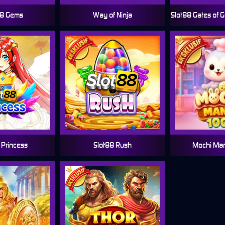
88 Gems
Way of Ninja
Slot88 Gates of 
 Princess
Slot88 Rush
Mochi Ma