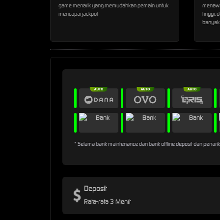
game menarik yang memudahkan pemain untuk
menawar
mencapai jackpot
tinggi,
banyak 
* Selama bank maintenance dan bank offline deposit dan penarik
Deposit
Rata-rata 3 Menit