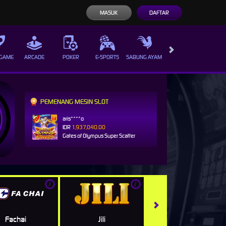
MASUK
DAFTAR
 GAME
ARCADE
POKER
E-SPORTS
SABUNG AYAM
PROMOSI
PEMENANG MESIN SLOT
aris****o
IDR
1,937,040.00
Gates of Olympus Super Scatter
watt****a
IDR
1,488,800.00
Pyramid Bonanza
i
i
i
lab****1
IDR
1,025,040.00
No Limit City
Mahjong Wins 3 – Black Scatter
Fachai
Jili
lab****1