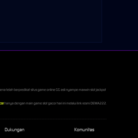
ena telah berpredikat situs game online GG asli nyampe maxwin slot jackpot
cor
hanya dengan main game slot gacor hari ini melalui link resmi DEWA222.
Dukungan
Komunitas