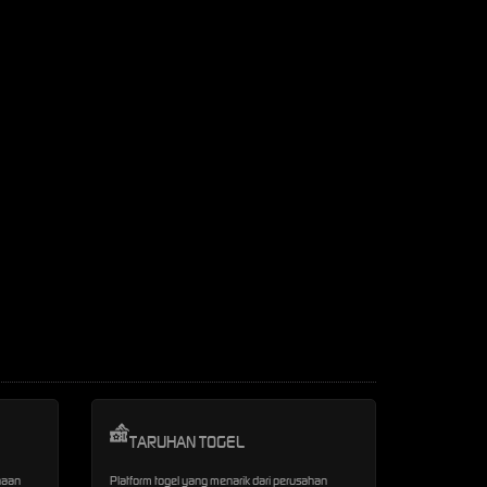
TARUHAN TOGEL
haan
Platform togel yang menarik dari perusahan