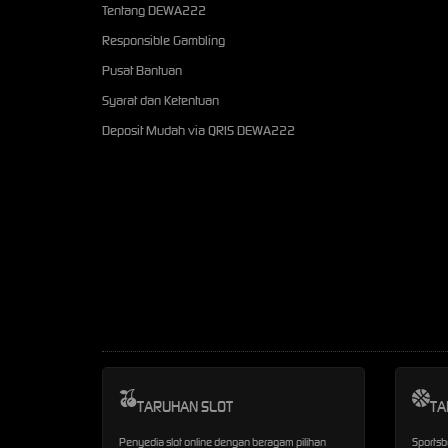
Tentang DEWA222
Responsible Gambling
Pusat Bantuan
Syarat dan Ketentuan
Deposit Mudah via QRIS DEWA222
TARUHAN SLOT
TA
Penyedia slot online dengan beragam pilihan
Sportsb