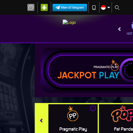
Main di Telegram
HOT
JACKPOT
PLAY
i
Pragmatic Play
Fat Pand