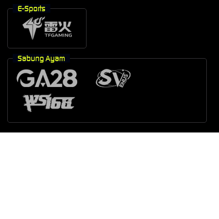
E-Sports
Sabung Ayam