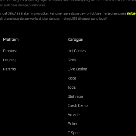
 online dan slotgacor terpercaya dijamin amanah memberikan pengalaman main slot88 tiada tara kar
n oleh para 9 Naga di Indonesia.
annya! DEWA222 akan mewujudkan keinginan para dewa dewi untuk bisa menjadi sang raja
slotga
ah orang kaya dalam waktu singkat dengan main slot88 ditempat yang tepat!
Platform
Kategori
Promosi
Hot Games
Loyalty
Slots
Referral
Live Casino
Race
Togel
Olahraga
Crash Game
Arcade
Poker
E-Sports