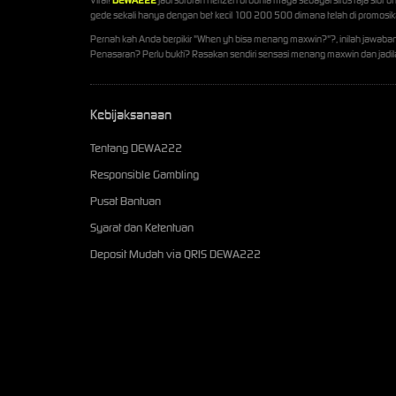
Viral!
DEWA222
jadi sorotan netizen di dunia maya sebagai situs raja slot
gede sekali hanya dengan bet kecil 100 200 500 dimana telah di promosika
Pernah kah Anda berpikir "When yh bisa menang maxwin?"?, inilah jawab
Penasaran? Perlu bukti? Rasakan sendiri sensasi menang maxwin dan jadil
Kebijaksanaan
Tentang DEWA222
Responsible Gambling
Pusat Bantuan
Syarat dan Ketentuan
Deposit Mudah via QRIS DEWA222