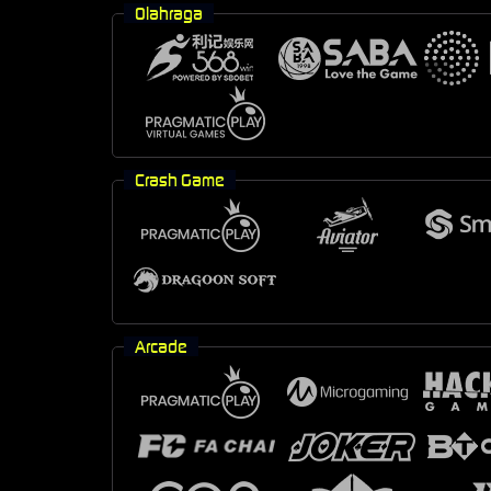
Olahraga
Crash Game
Arcade