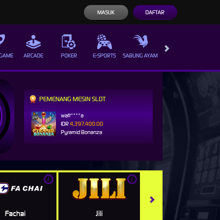
MASUK
DAFTAR
 GAME
ARCADE
POKER
E-SPORTS
SABUNG AYAM
PROMOSI
PEMENANG MESIN SLOT
watt****a
IDR
4,397,400.00
Pyramid Bonanza
a**i
IDR
3,184,160.00
Starlight Princess™ 1000
i
i
i
jun****1
IDR
2,257,000.00
No Limit City
Gates of Olympus™
Fachai
Jili
a**i