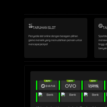
TARUHAN SLOT
TA
Penyedia slot online dengan beragam pilihan
Sportsb
game menarik yang memudahkan pemain untuk
menawar
mencapai jackpot
tinggi,
banyak 