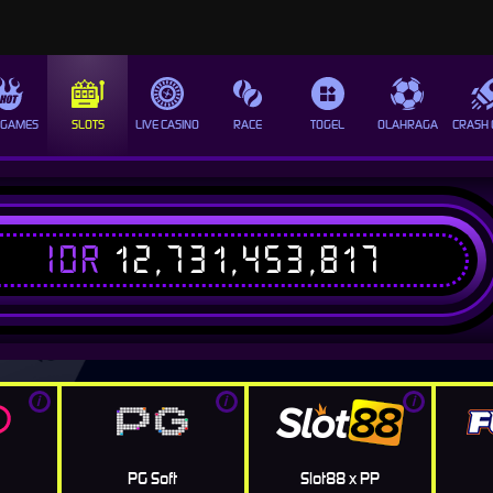
 GAMES
SLOTS
LIVE CASINO
RACE
TOGEL
OLAHRAGA
CRASH
IDR
12,731,453,817
i
i
i
a
PG Soft
Slot88 x PP