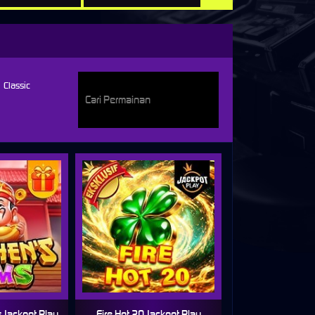
IDR
2,044,240.00
Starlight Princess Super Scatter
watt****a
IDR
1,190,600.00
Pyramid Bonanza
Classic
m***n
IDR
1,087,650.00
Mahjong Wins 2
pili****a
IDR
895,320.00
Gates of Olympus Xmas 1000
bitsw****5
IDR
836,000.00
Gates of Olympus 1000
watt****a
IDR
664,700.00
Pyramid Bonanza
m***n
IDR
651,600.00
 Jackpot Play
Fire Hot 20 Jackpot Play