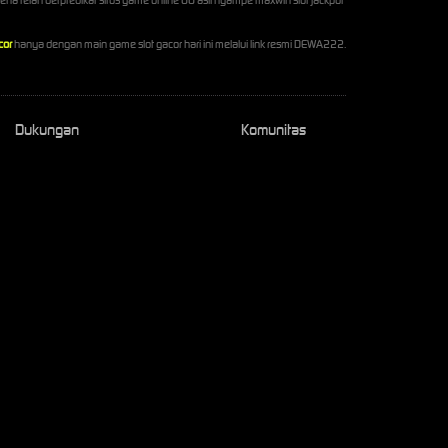
ena telah berpredikat situs game online GG asli nyampe maxwin slot jackpot
cor
hanya dengan main game slot gacor hari ini melalui link resmi DEWA222.
Dukungan
Komunitas